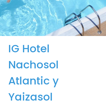
IG Hotel
Nachosol
Atlantic y
Yaizasol