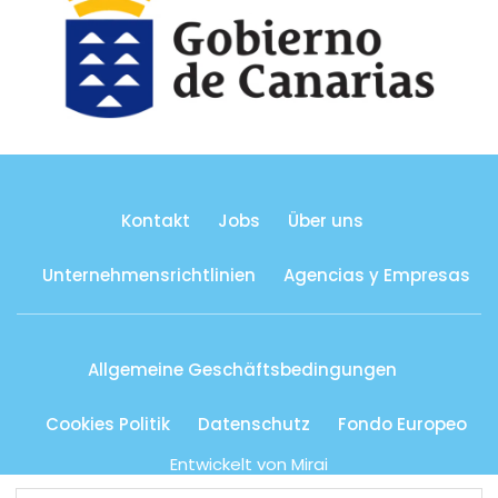
Kontakt
Jobs
Über uns
Unternehmensrichtlinien
Agencias y Empresas
Allgemeine Geschäftsbedingungen
Cookies Politik
Datenschutz
Fondo Europeo
Entwickelt von
Mirai