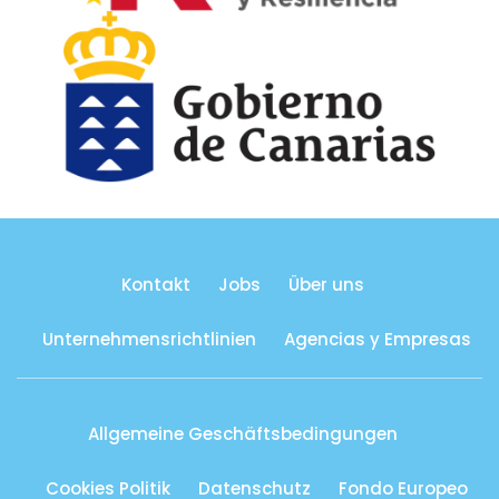
Kontakt
Jobs
Über uns
Unternehmensrichtlinien
Agencias y Empresas
Allgemeine Geschäftsbedingungen
Cookies Politik
Datenschutz
Fondo Europeo